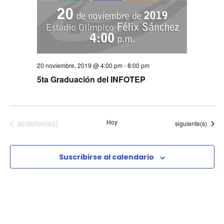
c
ó
e
n
c
i
h
d
a
ó
.
e
20 noviembre, 2019 @ 4:00 pm
-
8:00 pm
5ta Graduación del INFOTEP
n
v
i
d
Eventos
anterior(es)
Hoy
Eventos
siguiente(s)
s
e
t
Suscribirse al calendario
b
a
s
ú
d