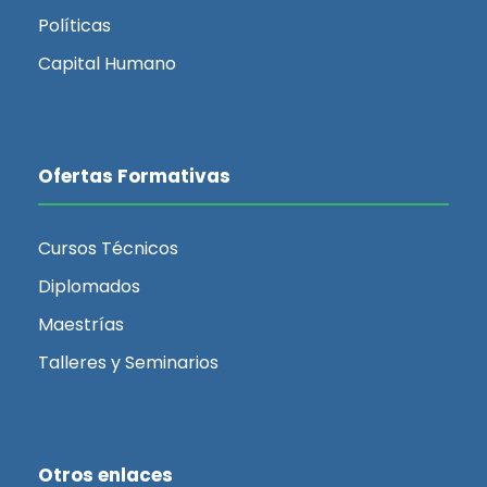
i
Políticas
Capital Humano
s
t
Ofertas Formativas
a
Cursos Técnicos
s
Diplomados
d
Maestrías
Talleres y Seminarios
e
E
Otros enlaces