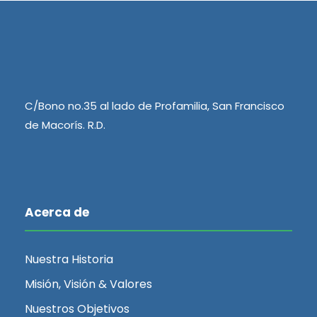
s
e
q
E
v
u
e
C/Bono no.35 al lado de Profamilia, San Francisco
e
de Macorís. R.D.
n
d
t
o
a
Acerca de
y
Nuestra Historia
v
Misión, Visión & Valores
Nuestros Objetivos