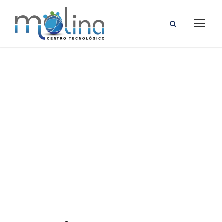
5ta
Graduación
del INFOTEP